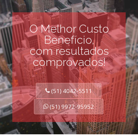
O Melhor Custo
Benefício,
com resultados
comprovados!
(51) 4042-5511
(51) 9972-95952