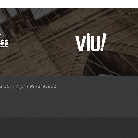
042-5511 / (51) 9972-95952