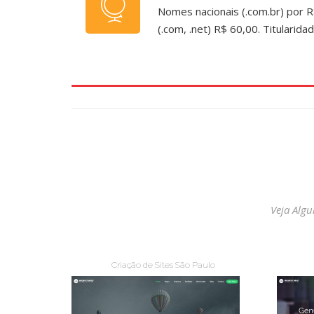
Nomes nacionais (.com.br) por R
(.com, .net) R$ 60,00. Titularid
Veja Alg
Criação de Sites São Paulo