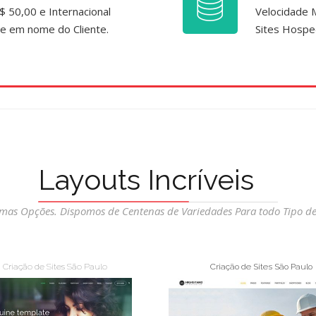
$ 50,00 e Internacional
Velocidade 
ade em nome do Cliente.
Sites Hospe
Layouts Incríveis
umas Opções. Dispomos de Centenas de Variedades Para todo Tipo de
Criação de Sites São Paulo
Criação de Sites São Paulo