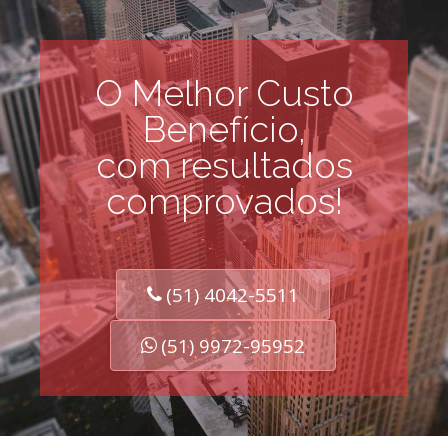
O Melhor Custo
Benefício,
com resultados
comprovados!
(51) 4042-5511
(51) 9972-95952