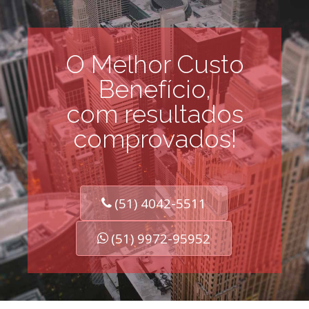
O Melhor Custo
Benefício,
com resultados
comprovados!
(51) 4042-5511
(51) 9972-95952