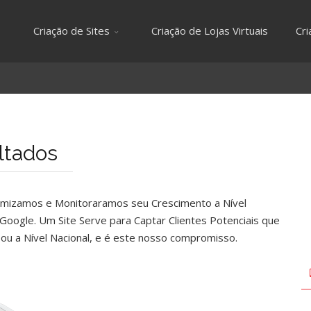
Criação de Sites
Criação de Lojas Virtuais
Cr
ltados
imizamos e Monitoraramos seu Crescimento a Nível
o Google. Um Site Serve para Captar Clientes Potenciais que
ou a Nível Nacional, e é este nosso compromisso.