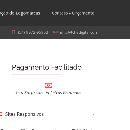
iação de Logomarcas
Contato - Orçamento
(51) 9972-95952
info@tchedigital.com
Pagamento Facilitado
Sem Surpresas ou Letras Pequenas
Sites Responsivos