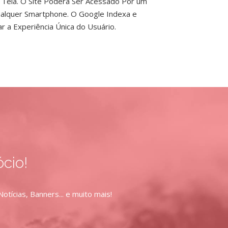
Tela. O Site Poderá Ser Acessado Por um
alquer Smartphone. O Google Indexa e
r a Experiência Única do Usuário.
cio!
ícias, Banners... e muito mais!