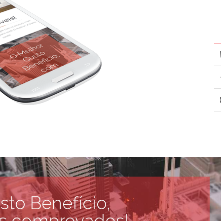
to Benefício,
s comprovados!